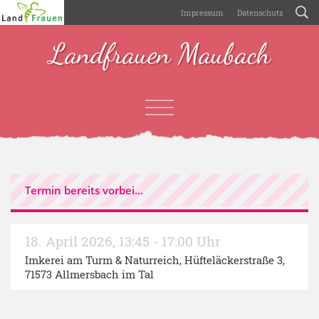
Impressum
Datenschutz
Landfrauen Maubach
Termin bereits vorbei...
18. April 2026
,
13:45 - 17:00 Uhr
Imkerei am Turm & Naturreich
, Hüfteläckerstraße 3,
71573 Allmersbach im Tal