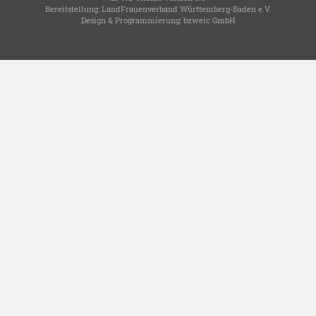
Bereitstellung:
LandFrauenverband Württemberg-Baden e.V.
Design & Programmierung:
bzweic GmbH