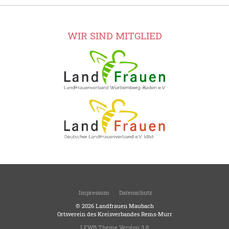
WIR SIND MITGLIED
Impressum
Datenschutz
© 2026
Landfrauen Maubach
Ortsverein des Kreisverbandes Rems-Murr
LFWB Theme Version 3.8